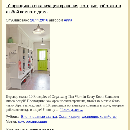
10 принципов организации хранения, которые работают в
любой комнате дома
Опубликовано
28.11.2016
автором
Anna
Перевод статьи 10 Principles of Organizing That Work in Every Room Слишком
много вещей? Посмотрите, как организовать хранение, чтобы их можно было
легко убрать и легко найти. 10 принципов организации хранения в доме, которые
работают всегда и везде! Photo by …
Читать далее
→
Рубрика:
Блог и разные статьи
,
Организация, хранение, хозяйство
|
Метки:
дом
,
организация
Хранение инструментов