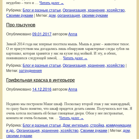
неудобно – того и …
Читать далее
→
Рубрика:
Блог и разные статьи
,
Организация, хранение, хозяйство
,
Своими руками
|
Метки:
дом
,
организация
,
своими руками
Про грызунов
Опубликовано
09.01.2017
автором
Anna
Зимой 2014 года нас впервые посетила мышь. Мышь в доме – животное тихое.
О ее присутствии мы догадались лишь обнаружив характерные следы зубов на
картошке, которая хранится у нас на кухне под мойкой. И эту, и обеих,
появившихся следующей зимой, …
Читать далее
→
Рубрика:
Блог и разные статьи
,
Организация, хранение, хозяйство
|
Метки:
затруднения
Грифельная краска в интерьере
Опубликовано
14.12.2016
автором
Anna
Недавно мы построили Маше шкаф. Поскольку второй этаж у нас мансардный,
то сразу было понятно, что шкаф придется делать самим. Получилось вот так. Я
очень хотела поставить ей белые глянцевые двери. Обои у нее пестроватые,
комната не очень большая, так …
Читать далее
→
Рубрика:
Блог и разные статьи
,
Дом: интерьер, стройка, коммуникации
и др.
,
Организация, хранение, хозяйство
,
Своими руками
|
Метки:
дом
,
своими руками