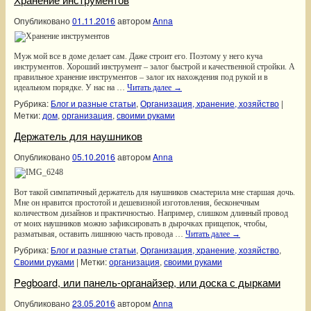
Опубликовано
01.11.2016
автором
Anna
Муж мой все в доме делает сам. Даже строит его. Поэтому у него куча
инструментов. Хороший инструмент – залог быстрой и качественной стройки. А
правильное хранение инструментов – залог их нахождения под рукой и в
идеальном порядке. У нас на …
Читать далее
→
Рубрика:
Блог и разные статьи
,
Организация, хранение, хозяйство
|
Метки:
дом
,
организация
,
своими руками
Держатель для наушников
Опубликовано
05.10.2016
автором
Anna
Вот такой симпатичный держатель для наушников смастерила мне старшая дочь.
Мне он нравится простотой и дешевизной изготовления, бесконечным
количеством дизайнов и практичностью. Например, слишком длинный провод
от моих наушников можно зафиксировать в дырочках прищепок, чтобы,
разматывая, оставить лишнюю часть провода …
Читать далее
→
Рубрика:
Блог и разные статьи
,
Организация, хранение, хозяйство
,
Своими руками
|
Метки:
организация
,
своими руками
Pegboard, или панель-органайзер, или доска с дырками
Опубликовано
23.05.2016
автором
Anna