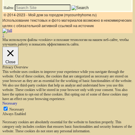
Найти:
© 2014-2023 - Мой дом за городом (mycountryhome.ru)
Использование текстовых и фото материалов возможно в некоммерческих
целях с обязательной активной ссылкой на источник
↑
Мы используем файлы «cookies» и похожие технологии на нашем веб-сайте, чтобы
улучшить работу и повысить эффективность сайта.
Close
Privacy Overview
This website uses cookies to improve your experience while you navigate through the
website. Out of these cookies, the cookies that are categorized as necessary are stored on
your browser as they are as essential for the working of basic functionalities of the website.
We also use third-party cookies that help us analyze and understand how you use this
website. These cookies will be stored in your browser only with your consent. You also
have the option to opt-out of these cookies. But opting out of some of these cookies may
have an effect on your browsing experience.
Necessary
Necessary
Always Enabled
Necessary cookies are absolutely essential for the website to function properly. This
category only includes cookies that ensures basic functionalities and security features of the
website. These cookies do not store any personal information.