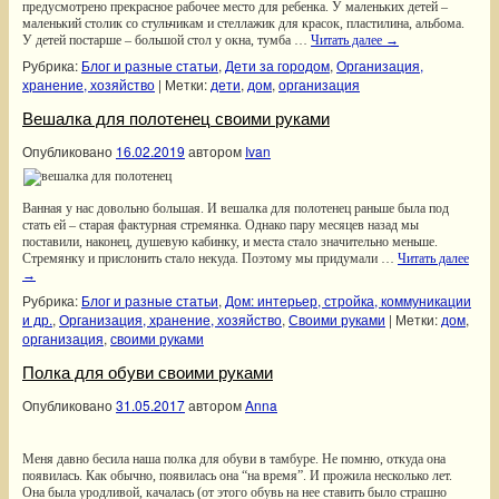
предусмотрено прекрасное рабочее место для ребенка. У маленьких детей –
маленький столик со стульчикам и стеллажик для красок, пластилина, альбома.
У детей постарше – большой стол у окна, тумба …
Читать далее
→
Рубрика:
Блог и разные статьи
,
Дети за городом
,
Организация,
хранение, хозяйство
|
Метки:
дети
,
дом
,
организация
Вешалка для полотенец своими руками
Опубликовано
16.02.2019
автором
Ivan
Ванная у нас довольно большая. И вешалка для полотенец раньше была под
стать ей – старая фактурная стремянка. Однако пару месяцев назад мы
поставили, наконец, душевую кабинку, и места стало значительно меньше.
Стремянку и прислонить стало некуда. Поэтому мы придумали …
Читать далее
→
Рубрика:
Блог и разные статьи
,
Дом: интерьер, стройка, коммуникации
и др.
,
Организация, хранение, хозяйство
,
Своими руками
|
Метки:
дом
,
организация
,
своими руками
Полка для обуви своими руками
Опубликовано
31.05.2017
автором
Anna
Меня давно бесила наша полка для обуви в тамбуре. Не помню, откуда она
появилась. Как обычно, появилась она “на время”. И прожила несколько лет.
Она была уродливой, качалась (от этого обувь на нее ставить было страшно