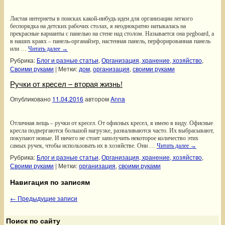
Листая интернеты в поисках какой-нибудь идеи для организации легкого
беспорядка на детских рабочих столах, я неоднократно натыкалась на
прекрасные варианты с панелью на стене над столом. Называется она pegboard, а
в наших краях – панель-органайзер, настенная панель, перфорированная панель
или …
Читать далее
→
Рубрика:
Блог и разные статьи
,
Организация, хранение, хозяйство
,
Своими руками
|
Метки:
дом
,
организация
,
своими руками
Ручки от кресел – вторая жизнь!
Опубликовано
11.04.2016
автором
Anna
Отличная вещь – ручки от кресел. От офисных кресел, я имею в виду. Офисные
кресла подвергаются большой нагрузке, разваливаются часто. Их выбрасывают,
покупают новые. И ничего не стоит заполучить некоторое количество этих
самых ручек, чтобы использовать их в хозяйстве. Они …
Читать далее
→
Рубрика:
Блог и разные статьи
,
Организация, хранение, хозяйство
,
Своими руками
|
Метки:
организация
,
своими руками
Навигация по записям
←
Предыдущие записи
Поиск по сайту