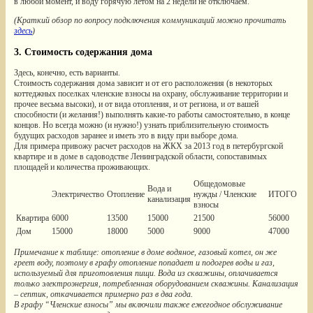
в любой момент, и воду горячую летом на 2 недели не отключаем.
(Краткий обзор по вопросу подключения коммуникаций можно прочитать
здесь
)
3. Стоимость содержания дома
Здесь, конечно, есть варианты.
Стоимость содержания дома зависит и от его расположения (в некоторых
коттеджных поселках членские взносы на охрану, обслуживание территории и
прочее весьма высоки), и от вида отопления, и от региона, и от вашей
способности (и желания!) выполнять какие-то работы самостоятельно, в конце
концов. Но всегда можно (и нужно!) узнать приблизительную стоимость
будущих расходов заранее и иметь это в виду при выборе дома.
Для примера привожу расчет расходов на ЖКХ за 2013 год в петербургской
квартире и в доме в садоводстве Ленинградской области, сопоставимых
площадей и количества проживающих.
Общедомовые
Вода и
Электричество
Отопление
нужды / Членские
ИТОГО
канализация
взносы
Квартира
6000
13500
15000
21500
56000
Дом
15000
18000
5000
9000
47000
Примечание к таблице: отопление в доме водяное, газовый котел, он же
греет воду, поэтому в графу отопление попадает и подогрев воды и газ,
используемый для приготовления пищи. Вода из скважины, оплачивается
только электроэнергия, потребленная оборудованием скважины. Канализация
– септик, откачивается примерно раз в два года.
В графу “Членские взносы” мы включили также ежегодное обслуживание