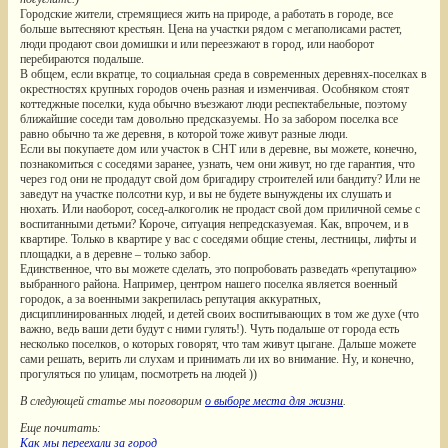
Городские жители, стремящиеся жить на природе, а работать в городе, все
больше вытесняют крестьян. Цена на участки рядом с мегаполисами растет,
люди продают свои домишки и или переезжают в город, или наоборот
перебираются подальше.
В общем, если вкратце, то социальная среда в современных деревнях-поселках в
окрестностях крупных городов очень разная и изменчивая. Особняком стоят
коттеджные поселки, куда обычно въезжают люди респектабельные, поэтому
ближайшие соседи там довольно предсказуемы. Но за забором поселка все
равно обычно та же деревня, в которой тоже живут разные люди.
Если вы покупаете дом или участок в СНТ или в деревне, вы можете, конечно,
познакомиться с соседями заранее, узнать, чем они живут, но где гарантия, что
через год они не продадут свой дом бригадиру строителей или бандиту? Или не
заведут на участке полсотни кур, и вы не будете вынуждены их слушать и
нюхать. Или наоборот, сосед-алкоголик не продаст свой дом приличной семье с
воспитанными детьми? Короче, ситуация непредсказуемая. Как, впрочем, и в
квартире. Только в квартире у вас с соседями общие стены, лестницы, лифты и
площадки, а в деревне – только забор.
Единственное, что вы можете сделать, это попробовать разведать «репутацию»
выбранного района. Например, центром нашего поселка является военный
городок, а за военными закрепилась репутация аккуратных,
дисциплинированных людей, и детей своих воспитывающих в том же духе (что
важно, ведь ваши дети будут с ними гулять!). Чуть подальше от города есть
несколько поселков, о которых говорят, что там живут цыгане. Дальше можете
сами решать, верить ли слухам и принимать ли их во внимание. Ну, и конечно,
прогуляться по улицам, посмотреть на людей ))
В следующей статье мы поговорим
о выборе места для жизни
.
Еще почитать:
Как мы переехали за город