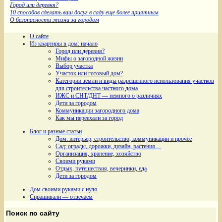
Город или деревня?
10 способов сделать ваш досуг в саду еще более приятным
О безопасности жизни за городом
О сайте
Из квартиры в дом: начало
Город или деревня?
Мифы о загородной жизни
Выбор участка
Участок или готовый дом?
Категории земли и виды разрешенного использования участков
для строительства частного дома
ИЖС и СНТ/ДНТ — немного о различиях
Дети за городом
Коммуникации загородного дома
Как мы переехали за город
Блог и разные статьи
Дом: интерьер, строительство, коммуникации и прочее
Сад: ограды, дорожки, дизайн, растения…
Организация, хранение, хозяйство
Своими руками
Отдых, путешествия, вечеринки, еда
Дети за городом
Дом своими руками с нуля
Спрашивали — отвечаем
Поиск по сайту