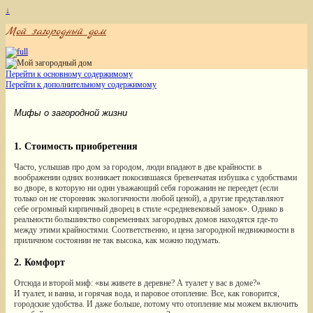
↓
Мой загородный дом
Перейти к основному содержимому
Перейти к дополнительному содержимому
Мифы о загородной жизни
1. Стоимость приобретения
Часто, услышав про дом за городом, люди впадают в две крайности: в
воображении одних возникает покосившаяся бревенчатая избушка с удобствами
во дворе, в которую ни один уважающий себя горожанин не переедет (если
только он не сторонник экологичности любой ценой), а другие представляют
себе огромный кирпичный дворец в стиле «средневековый замок». Однако в
реальности большинство современных загородных домов находятся где-то
между этими крайностями. Соответственно, и цена загородной недвижимости в
приличном состоянии не так высока, как можно подумать.
2. Комфорт
Отсюда и второй миф: «вы живете в деревне? А туалет у вас в доме?»
И туалет, и ванна, и горячая вода, и паровое отопление. Все, как говорится,
городские удобства. И даже больше, потому что отопление мы можем включить