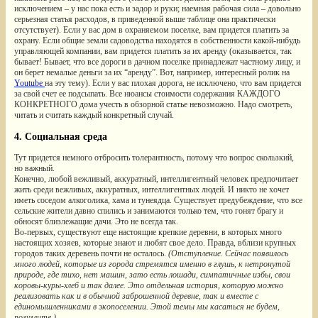
исключением – у нас пока есть и задор и руки; наемная рабочая сила – довольно
серьезная статья расходов, в приведенной выше таблице она практически
отсутствует). Если у вас дом в охраняемом поселке, вам придется платить за
охрану. Если общие земли садоводства находятся в собственности какой-нибудь
управляющей компании, вам придется платить за их аренду (оказывается, так
бывает! Бывает, что все дороги в дачном поселке принадлежат частному лицу, и
он берет немалые деньги за их “аренду”. Вот, например, интересный ролик на
Youtube
на эту тему). Если у вас плохая дорога, не исключено, что вам придется
за свой счет ее подсыпать. Все нюансы стоимости содержания КАЖДОГО
КОНКРЕТНОГО дома учесть в обзорной статье невозможно. Надо смотреть,
читать и считать каждый конкретный случай.
4. Социальная среда
Тут придется немного отбросить толерантность, потому что вопрос скользкий,
но важный.
Конечно, любой вежливый, аккуратный, интеллигентный человек предпочитает
жить среди вежливых, аккуратных, интеллигентных людей. И никто не хочет
иметь соседом алкоголика, хама и тунеядца. Существует предубеждение, что все
сельские жители давно спились и занимаются только тем, что гонят брагу и
обносят близлежащие дачи. Это не всегда так.
Во-первых, существуют еще настоящие крепкие деревни, в которых много
настоящих хозяев, которые знают и любят свое дело. Правда, вблизи крупных
городов таких деревень почти не осталось.
(Отступление. Сейчас появилось
много людей, которые из города стремятся именно в глушь, к нетронутой
природе, где тихо, нет машин, зато есть лошади, симпатичные избы, свои
коровы-куры-хлеб и так далее. Это отдельная история, которую можно
реализовать как и в обычной заброшенной деревне, так и вместе с
единомышленниками в экопоселении. Этой темы мы касаться не будем,
погуглите.)