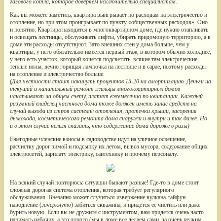
газового котла, которое доверяем исключительно специалистам.
Как вы можете заметить, квартира выигрывает по расходам на электричество и
отопление, но при этом проигрывает по пункту «общественных расходов». Оно
и понятно. Квартира находится в многоквартирном доме, где нужно отапливать
и освещать лестницы, обслуживать лифты, убирать придомовую территорию, а в
доме эти расходы отсутствуют. Зато внешних стен у дома больше, чем у
квартиры, у него обязательно имеется первый этаж, в котором обычно холоднее,
у него есть участок, который хочется подсветить, всякие там электрические
теплые полы, вечно горящая лампочка на лестнице и в сарае, поэтому расходы
на отопление и электричество больше.
(
Для честности стоит накинуть процентов 15-20 на амортизацию. Деньги на
текущий и капитальный ремонт жильцы многоквартирных домов
накапливают на общем счету, платят ежемесячно по квитанции. Каждый
разумный владелец частного дома тоже должен иметь запас средств на
случай выхода из строя системы отопления, протечки крыши, засорения
дымохода, косметического ремонта дома снаружи и внутри и так далее. Но
и в этом случае нельзя сказать, что содержание дома дороже в разы)
Ежегодные членские взносы в садоводстве идут на уличное освещение,
расчистку дорог зимой и подсыпку их летом, вывоз мусора, содержание общих
электросетей, зарплату электрику, сантехнику и прочему персоналу.
На всякий случай повторюсь: ситуации бывают разные! Где-то в доме стоит
сложная дорогая система отопления, которая требует регулярного
обслуживания. Внезапно может случиться извержение вулкана-тайфун-
наводнение (
зачеркнуто
) забиться скважина, и придется ее чистить или даже
бурить новую. Если вы не дружите с инструментом, вам придется очень часто
нанимать рабочих, а это дорого (мы в доме все делаем сами, за очень редким