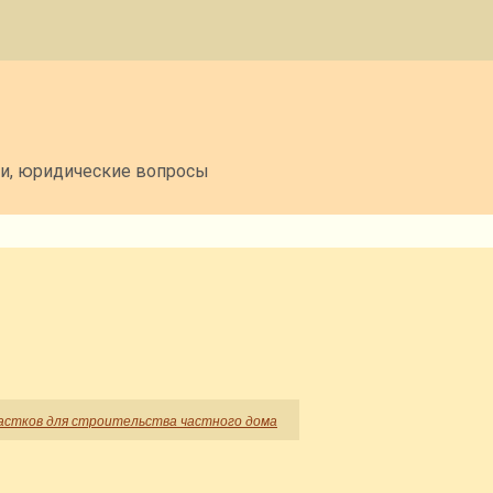
ми, юридические вопросы
частков для строительства частного дома