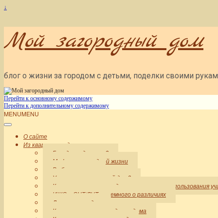
↓
Мой загородный дом
блог о жизни за городом с детьми, поделки своими рука
Перейти к основному содержимому
Перейти к дополнительному содержимому
MENU
MENU
О сайте
Из квартиры в дом: начало
Город или деревня?
Мифы о загородной жизни
Выбор участка
Участок или готовый дом?
Категории земли и виды разрешенного использования у
ИЖС и СНТ/ДНТ — немного о различиях
Дети за городом
Коммуникации загородного дома