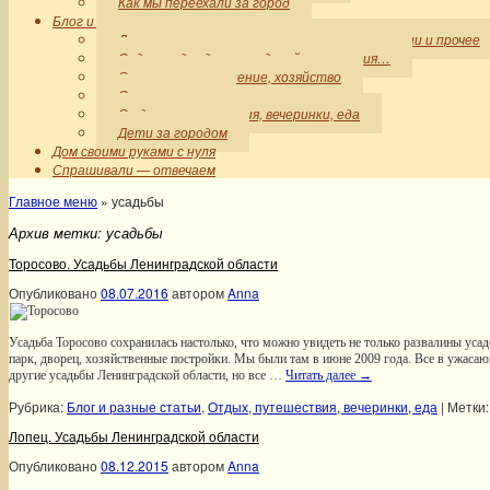
Как мы переехали за город
Блог и разные статьи
Дом: интерьер, строительство, коммуникации и прочее
Сад: ограды, дорожки, дизайн, растения…
Организация, хранение, хозяйство
Своими руками
Отдых, путешествия, вечеринки, еда
Дети за городом
Дом своими руками с нуля
Спрашивали — отвечаем
Главное меню
»
усадьбы
Архив метки:
усадьбы
Торосово. Усадьбы Ленинградской области
Опубликовано
08.07.2016
автором
Anna
Усадьба Торосово сохранилась настолько, что можно увидеть не только развалины усаде
парк, дворец, хозяйственные постройки. Мы были там в июне 2009 года. Все в ужасаю
другие усадьбы Ленинградской области, но все …
Читать далее
→
Рубрика:
Блог и разные статьи
,
Отдых, путешествия, вечеринки, еда
|
Метки:
Лопец. Усадьбы Ленинградской области
Опубликовано
08.12.2015
автором
Anna