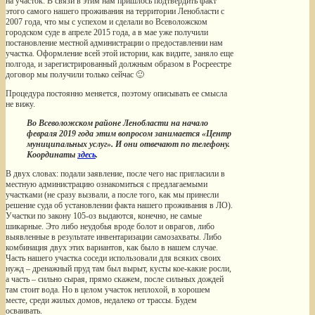
на участок. В связи в этим нам пришлось подтвердить факт
этого самого нашего проживания на территории Ленобласти с
2007 года, что мы с успехом и сделали во Всеволожском
городском суде в апреле 2015 года, а в мае уже получили
постановление местной администрации о предоставлении нам
участка. Оформление всей этой истории, как видите, заняло еще
полгода, и зарегистрированный должным образом в Росреестре
договор мы получили только сейчас 🙂
Процедура постоянно меняется, поэтому описывать ее смысла
не вижу.
Во Всеволожском районе Ленобласти на начало
февраля 2019 года этим вопросом занимается «Центр
муниципальных услуг». И они отвечают по телефону.
Координаты
здесь
.
В двух словах: подали заявление, после чего нас пригласили в
местную администрацию ознакомиться с предлагаемыми
участками (не сразу вызвали, а после того, как мы принесли
решение суда об установлении факта нашего проживания в ЛО).
Участки по закону 105-оз выдаются, конечно, не самые
шикарные. Это либо неудобья вроде болот и оврагов, либо
выявленные в результате инвентаризации самозахваты. Либо
комбинация двух этих вариантов, как было в нашем случае.
Часть нашего участка соседи использовали для всяких своих
нужд – дренажный пруд там был вырыт, кусты кое-какие росли,
а часть – сильно сырая, прямо скажем, после сильных дождей
там стоит вода. Но в целом участок неплохой, в хорошем
месте, среди жилых домов, недалеко от трассы. Будем
осваивать.