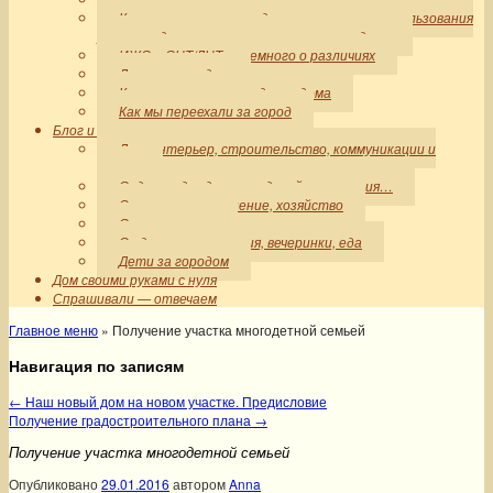
Категории земли и виды разрешенного использования
участков для строительства частного дома
ИЖС и СНТ/ДНТ — немного о различиях
Дети за городом
Коммуникации загородного дома
Как мы переехали за город
Блог и разные статьи
Дом: интерьер, строительство, коммуникации и
прочее
Сад: ограды, дорожки, дизайн, растения…
Организация, хранение, хозяйство
Своими руками
Отдых, путешествия, вечеринки, еда
Дети за городом
Дом своими руками с нуля
Спрашивали — отвечаем
Главное меню
»
Получение участка многодетной семьей
Навигация по записям
←
Наш новый дом на новом участке. Предисловие
Получение градостроительного плана
→
Получение участка многодетной семьей
Опубликовано
29.01.2016
автором
Anna