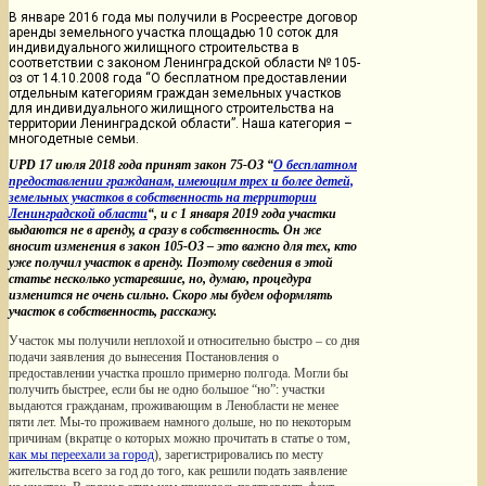
В январе 2016 года мы получили в Росреестре договор
аренды земельного участка площадью 10 соток для
индивидуального жилищного строительства в
соответствии с законом Ленинградской области № 105-
оз от 14.10.2008 года “О бесплатном предоставлении
отдельным категориям граждан земельных участков
для индивидуального жилищного строительства на
территории Ленинградской области”. Наша категория –
многодетные семьи.
UPD 17 июля 2018 года принят закон 75-ОЗ “
О бесплатном
предоставлении гражданам, имеющим трех и более детей,
земельных участков в собственность на территории
Ленинградской области
“, и с 1 января 2019 года участки
выдаются не в аренду, а сразу в собственность. Он же
вносит изменения в закон 105-ОЗ – это важно для тех, кто
уже получил участок в аренду. Поэтому сведения в этой
статье несколько устаревшие, но, думаю, процедура
изменится не очень сильно. Скоро мы будем оформлять
участок в собственность, расскажу.
Участок мы получили неплохой и относительно быстро – со дня
подачи заявления до вынесения Постановления о
предоставлении участка прошло примерно полгода. Могли бы
получить быстрее, если бы не одно большое “но”: участки
выдаются гражданам, проживающим в Ленобласти не менее
пяти лет. Мы-то проживаем намного дольше, но по некоторым
причинам (вкратце о которых можно прочитать в статье о том,
как мы переехали за город
), зарегистрировались по месту
жительства всего за год до того, как решили подать заявление