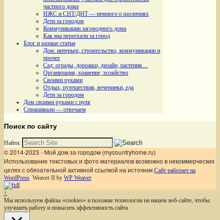
частного дома
ИЖС и СНТ/ДНТ — немного о различиях
Дети за городом
Коммуникации загородного дома
Как мы переехали за город
Блог и разные статьи
Дом: интерьер, строительство, коммуникации и
прочее
Сад: ограды, дорожки, дизайн, растения…
Организация, хранение, хозяйство
Своими руками
Отдых, путешествия, вечеринки, еда
Дети за городом
Дом своими руками с нуля
Спрашивали — отвечаем
Поиск по сайту
Найти:
© 2014-2023 - Мой дом за городом (mycountryhome.ru)
Использование текстовых и фото материалов возможно в некоммерческих
целях с обязательной активной ссылкой на источник
Сайт работает на
WordPress
Weaver II by
WP Weaver
↑
Мы используем файлы «cookies» и похожие технологии на нашем веб-сайте, чтобы
улучшить работу и повысить эффективность сайта.