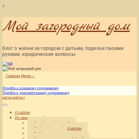
↓
Мой загородный дом
блог о жизни за городом с детьми, поделки своими
руками, юридические вопросы
Главная
Меню ↓
Перейти к основному содержимому
Перейти к дополнительному содержимому
MENU
MENU
О сайте
Из квартиры в дом: начало
Город или деревня?
Мифы о загородной жизни
Выбор участка
Участок или готовый дом?