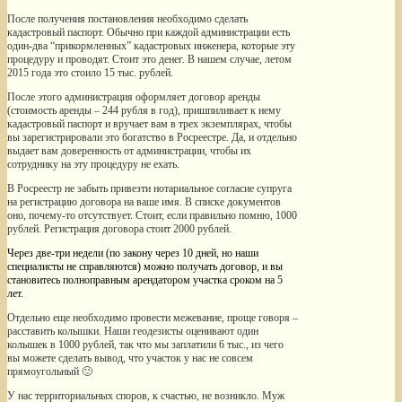
После получения постановления необходимо сделать
кадастровый паспорт. Обычно при каждой администрации есть
один-два “прикормленных” кадастровых инженера, которые эту
процедуру и проводят. Стоит это денег. В нашем случае, летом
2015 года это стоило 15 тыс. рублей.
После этого администрация оформляет договор аренды
(стоимость аренды – 244 рубля в год), пришпиливает к нему
кадастровый паспорт и вручает вам в трех экземплярах, чтобы
вы зарегистрировали это богатство в Росреестре. Да, и отдельно
выдает вам доверенность от администрации, чтобы их
сотруднику на эту процедуру не ехать.
В Росреестр не забыть привезти нотариальное согласие супруга
на регистрацию договора на ваше имя. В списке документов
оно, почему-то отсутствует. Стоит, если правильно помню, 1000
рублей. Регистрация договора стоит 2000 рублей.
Через две-три недели (по закону через 10 дней, но наши
специалисты не справляются) можно получать договор, и вы
становитесь полноправным арендатором участка сроком на 5
лет.
Отдельно еще необходимо провести межевание, проще говоря –
расставить колышки. Наши геодезисты оценивают один
колышек в 1000 рублей, так что мы заплатили 6 тыс., из чего
вы можете сделать вывод, что участок у нас не совсем
прямоугольный 🙂
У нас территориальных споров, к счастью, не возникло. Муж