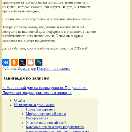
присутствовал при постановке колышков, познакомился с
соседями, которые сказали, что и кусты, и пруд, мы можем
брать себе безвозмездно.
Собственно, непосредственно о получении участка – это все.
Теперь, согласно закону, мы должны в течение пяти лет
построить на нем жилой дом и оформить его вместе с участком
в собственность всех членов семьи. О чем мы и будем
рассказывать по мере продвижения.
p.s. Все данные, кроме особо оговоренных, – на 2015 год.
Рубрика:
Дом с нуля
Постоянная ссылка
Навигация по записям
←
Наш новый дом на новом участке. Предисловие
Получение градостроительного плана
→
О сайте
Из квартиры в дом: начало
Город или деревня?
Мифы о загородной жизни
Выбор участка
Участок или готовый дом?
Категории земли и виды разрешенного
использования участков для строительства